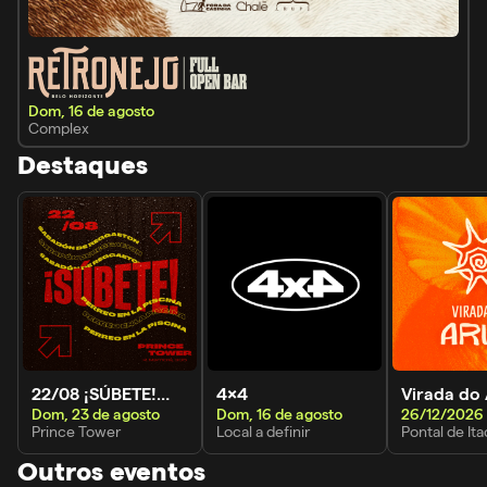
Dom, 16 de agosto
Complex
Destaques
22/08 ¡SÚBETE!
4x4
Virada do
Dom, 23 de agosto
Dom, 16 de agosto
perreo en la
Prince Tower
Local a definir
Pontal de It
piscina
Outros eventos