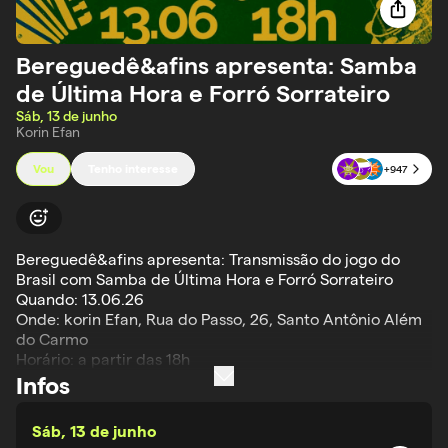
Bereguedê&afins apresenta: Samba
de Última Hora e Forró Sorrateiro
Sáb, 13 de junho
Korin Efan
Vou
Tenho interesse
+
947
Bereguedê&afins apresenta: Transmissão do jogo do 
Brasil com Samba de Última Hora e Forró Sorrateiro

Quando: 13.06.26

Onde: korin Efan, Rua do Passo, 26, Santo Antônio Além 
do Carmo

Horário: a partir das 18h

Tela de 150 polegadas para transmissão do jogo do 
Infos
Brasil 💚💛
Sáb, 13 de junho