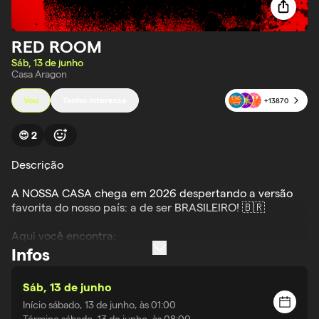
RED ROOM
Sáb, 13 de junho
Casa Aragon
Vou
Tenho interesse
+
13870
😍
2
Descrição

A NOSSA CASA chega em 2026 despertando a versão 
favorita do nosso país: a de ser BRASILEIRO! 🇧🇷

Aqui você encontra:

Transmissão dos jogos em alta qualidade;

Infos
Ambiente imersivo;

Show e pós jogos;

Sáb, 13 de junho
Bar e gastronomia;

Início
sábado, 13 de junho, às 01:00